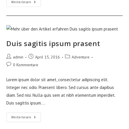
Litora
Weiterlesen
Torqent
Per
Conubia
Duis sagitis ipsum prasent
Beitrags-
Beitrag
Beitrags-
admin
April 15, 2016
Adventure
Autor:
veröffentlicht:
Kategorie:
Beitrags-
0 Kommentare
Kommentare:
Lorem ipsum dolor sit amet, consectetur adipiscing elit.
Integer nec odio. Praesent libero. Sed cursus ante dapibus
diam. Sed nisi. Nulla quis sem at nibh elementum imperdiet.
Duis sagittis ipsum.…
Duis
Weiterlesen
Sagitis
Ipsum