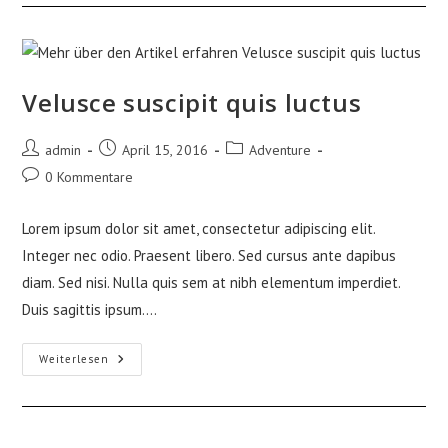
Prasent
Velusce suscipit quis luctus
Beitrags-
Beitrag
Beitrags-
admin
April 15, 2016
Adventure
Autor:
veröffentlicht:
Kategorie:
Beitrags-
0 Kommentare
Kommentare:
Lorem ipsum dolor sit amet, consectetur adipiscing elit.
Integer nec odio. Praesent libero. Sed cursus ante dapibus
diam. Sed nisi. Nulla quis sem at nibh elementum imperdiet.
Duis sagittis ipsum.…
Velusce
Weiterlesen
Suscipit
Quis
Luctus