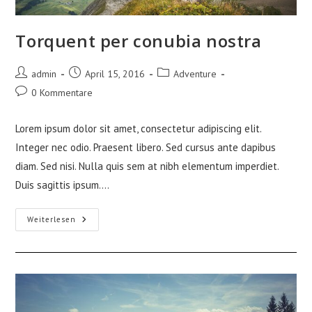
Torquent per conubia nostra
Beitrags-
Beitrag
Beitrags-
admin
April 15, 2016
Adventure
Autor:
veröffentlicht:
Kategorie:
Beitrags-
0 Kommentare
Kommentare:
Lorem ipsum dolor sit amet, consectetur adipiscing elit.
Integer nec odio. Praesent libero. Sed cursus ante dapibus
diam. Sed nisi. Nulla quis sem at nibh elementum imperdiet.
Duis sagittis ipsum.…
Torquent
Weiterlesen
Per
Conubia
Nostra