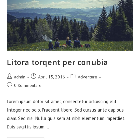
Litora torqent per conubia
Beitrags-
Beitrag
Beitrags-
admin
April 15, 2016
Adventure
Autor:
veröffentlicht:
Kategorie:
Beitrags-
0 Kommentare
Kommentare:
Lorem ipsum dolor sit amet, consectetur adipiscing elit.
Integer nec odio. Praesent libero. Sed cursus ante dapibus
diam. Sed nisi. Nulla quis sem at nibh elementum imperdiet.
Duis sagittis ipsum.…