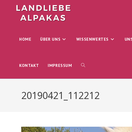
Zum
Inhalt
springen
HOME
ÜBER UNS
WISSENWERTES
UN
WEBSITE-
KONTAKT
IMPRESSUM
SUCHE
20190421_112212
UMSCHALTEN