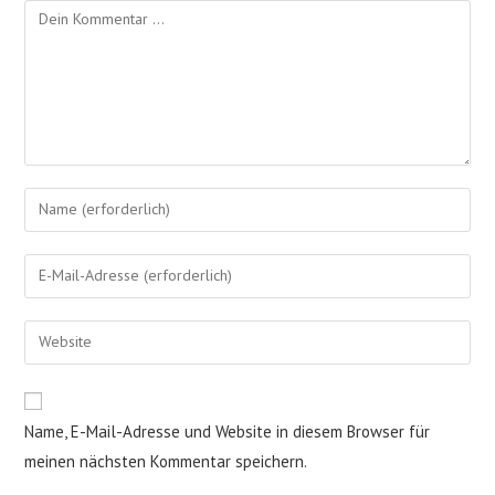
Kommentieren
Gib
deinen
Namen
Gib
oder
deine
Benutzernamen
E-
Gib
zum
Mail-
deine
Kommentieren
Adresse
Website-
ein
zum
URL
Name, E-Mail-Adresse und Website in diesem Browser für
Kommentieren
ein
ein
meinen nächsten Kommentar speichern.
(optional)