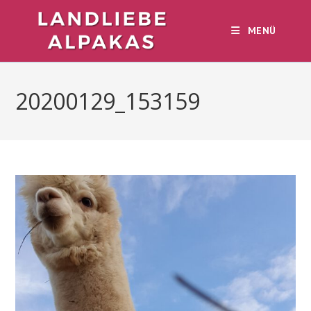
Zum
Inhalt
MENÜ
springen
20200129_153159