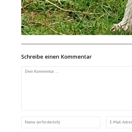
Schreibe einen Kommentar
Kommentieren
Gib
Gib
deinen
deine