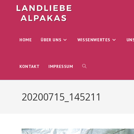
Zum
Inhalt
springen
HOME
ÜBER UNS
WISSENWERTES
UN
WEBSITE-
KONTAKT
IMPRESSUM
SUCHE
20200715_145211
UMSCHALTEN