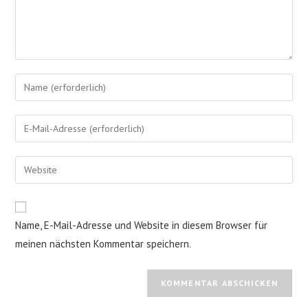
Gib
deinen
Namen
Gib
oder
deine
Benutzernamen
E-
Gib
zum
Mail-
deine
Kommentieren
Adresse
Website-
ein
zum
URL
Name, E-Mail-Adresse und Website in diesem Browser für
Kommentieren
ein
ein
meinen nächsten Kommentar speichern.
(optional)