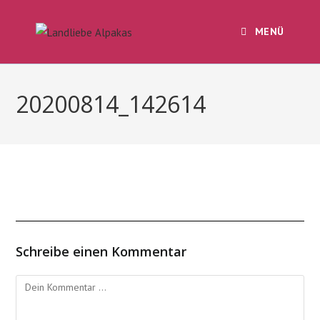
Zum
Inhalt
MENÜ
springen
20200814_142614
Schreibe einen Kommentar
Kommentieren