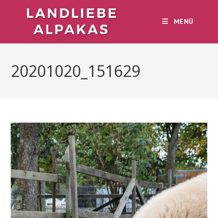
Zum
Inhalt
MENÜ
springen
20201020_151629