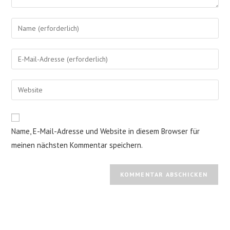
Gib
deinen
Namen
Gib
oder
deine
Benutzernamen
E-
Gib
zum
Mail-
deine
Kommentieren
Adresse
Website-
ein
zum
URL
Name, E-Mail-Adresse und Website in diesem Browser für
Kommentieren
ein
ein
meinen nächsten Kommentar speichern.
(optional)