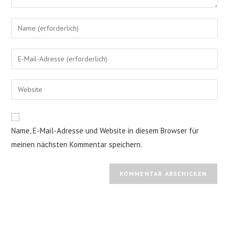
Gib
deinen
Namen
Gib
oder
deine
Benutzernamen
E-
Gib
zum
Mail-
deine
Kommentieren
Adresse
Website-
ein
zum
URL
Name, E-Mail-Adresse und Website in diesem Browser für
Kommentieren
ein
ein
meinen nächsten Kommentar speichern.
(optional)