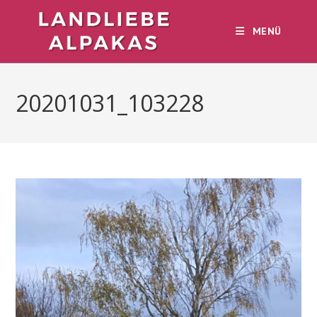
Zum
Inhalt
MENÜ
springen
20201031_103228