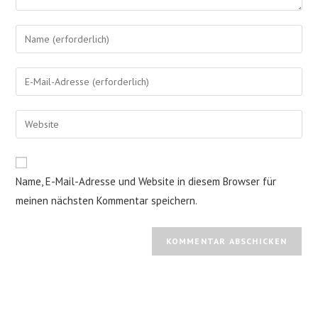
Gib
deinen
Namen
Gib
oder
deine
Benutzernamen
E-
Gib
zum
Mail-
deine
Kommentieren
Adresse
Website-
ein
zum
URL
Name, E-Mail-Adresse und Website in diesem Browser für
Kommentieren
ein
ein
meinen nächsten Kommentar speichern.
(optional)