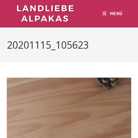
Zum
Inhalt
MENÜ
springen
20201115_105623