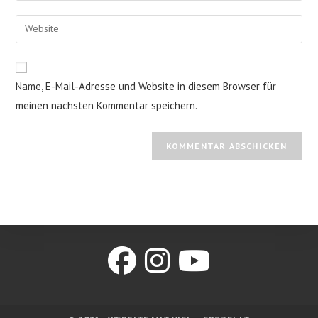
Benutzernamen
E-
Gib
zum
Mail-
deine
Kommentieren
Adresse
Website-
ein
zum
URL
Name, E-Mail-Adresse und Website in diesem Browser für
Kommentieren
ein
ein
meinen nächsten Kommentar speichern.
(optional)
Opens
Opens
Opens
in
in
in
a
a
a