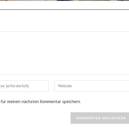
Gib
deine
Website-
 für meinen nächsten Kommentar speichern.
URL
ein
(optional)