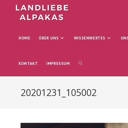
Zum
Inhalt
springen
HOME
ÜBER UNS
WISSENWERTES
UN
WEBSITE-
KONTAKT
IMPRESSUM
SUCHE
20201231_105002
UMSCHALTEN