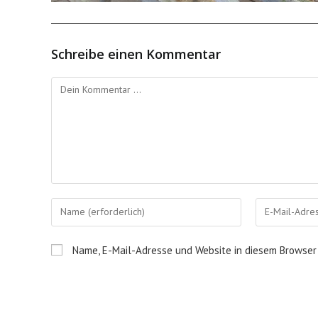
Schreibe einen Kommentar
Kommentieren
Gib
Gib
deinen
deine
Namen
E-
Name, E-Mail-Adresse und Website in diesem Browser
oder
Mail-
Benutzernamen
Adresse
zum
zum
Kommentieren
Kommentieren