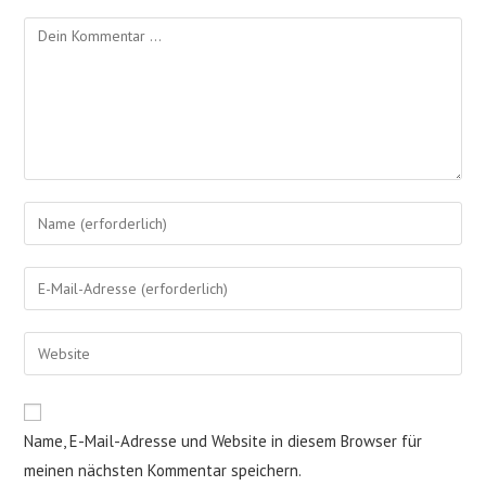
Kommentieren
Gib
deinen
Namen
Gib
oder
deine
Benutzernamen
E-
Gib
zum
Mail-
deine
Kommentieren
Adresse
Website-
ein
zum
URL
Name, E-Mail-Adresse und Website in diesem Browser für
Kommentieren
ein
ein
meinen nächsten Kommentar speichern.
(optional)