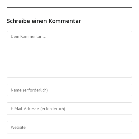
Schreibe einen Kommentar
Kommentieren
Gib
deinen
Namen
Gib
oder
deine
Benutzernamen
E-
Gib
zum
Mail-
deine
Kommentieren
Adresse