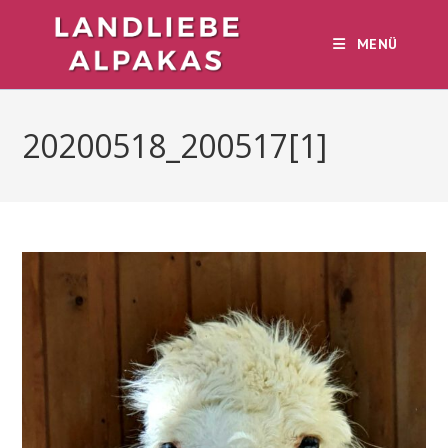
Zum
Inhalt
MENÜ
springen
20200518_200517[1]