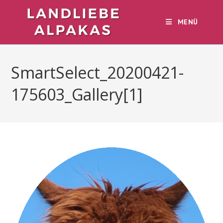
Zum
Inhalt
MENÜ
springen
SmartSelect_20200421-
175603_Gallery[1]