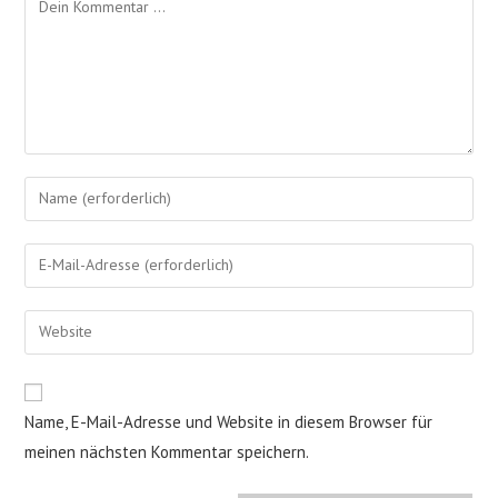
Gib
deinen
Namen
Gib
oder
deine
Benutzernamen
E-
Gib
zum
Mail-
deine
Kommentieren
Adresse
Website-
ein
zum
URL
Name, E-Mail-Adresse und Website in diesem Browser für
Kommentieren
ein
ein
meinen nächsten Kommentar speichern.
(optional)