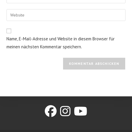
deine
Benutzernamen
E-
Gib
zum
Mail-
deine
Kommentieren
Adresse
Website-
ein
zum
URL
Name, E-Mail-Adresse und Website in diesem Browser für
Kommentieren
ein
ein
meinen nächsten Kommentar speichern.
(optional)
Opens
Opens
Opens
in
in
in