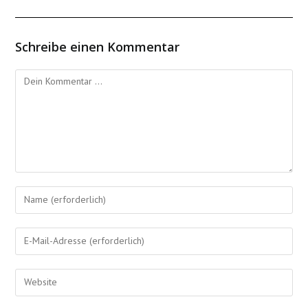
Schreibe einen Kommentar
Kommentieren
Gib
deinen
Namen
Gib
oder
deine
Benutzernamen
E-
Gib
zum
Mail-
deine
Kommentieren
Adresse