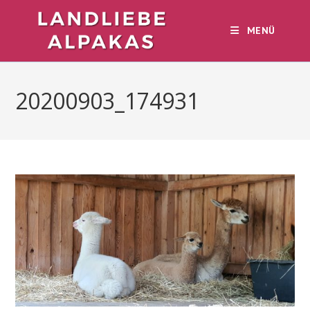
Zum
Inhalt
MENÜ
springen
20200903_174931