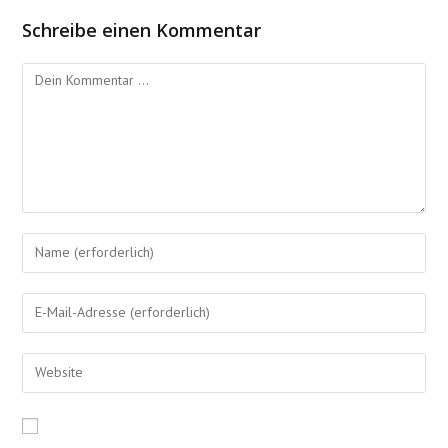
Schreibe einen Kommentar
Kommentieren
Gib
deinen
Namen
Gib
oder
deine
Benutzernamen
E-
Gib
zum
Mail-
deine
Kommentieren
Adresse
Website-
ein
zum
URL