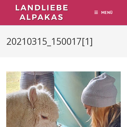
Zum
Inhalt
MENÜ
springen
20210315_150017[1]