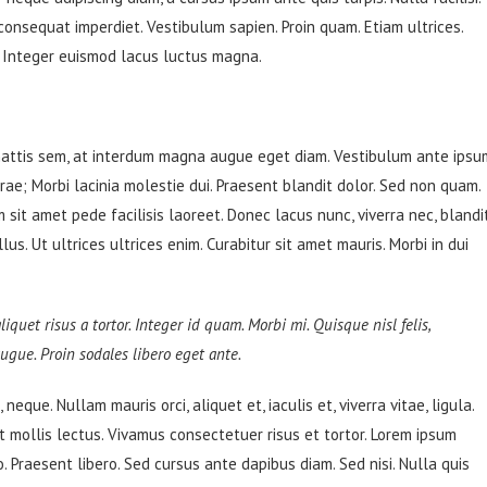
 consequat imperdiet. Vestibulum sapien. Proin quam. Etiam ultrices.
. Integer euismod lacus luctus magna.
mattis sem, at interdum magna augue eget diam. Vestibulum ante ipsu
urae; Morbi lacinia molestie dui. Praesent blandit dolor. Sed non quam.
sit amet pede facilisis laoreet. Donec lacus nunc, viverra nec, blandi
s. Ut ultrices ultrices enim. Curabitur sit amet mauris. Morbi in dui
liquet risus a tortor. Integer id quam. Morbi mi. Quisque nisl felis,
 augue. Proin sodales libero eget ante.
neque. Nullam mauris orci, aliquet et, iaculis et, viverra vitae, ligula.
t mollis lectus. Vivamus consectetuer risus et tortor. Lorem ipsum
o. Praesent libero. Sed cursus ante dapibus diam. Sed nisi. Nulla quis