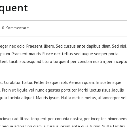
rquent
trags-
0 Kommentare
mmentare:
teger nec odio. Praesent libero. Sed cursus ante dapibus diam. Sed nisi.
 ipsum. Praesent mauris. Fusce nec tellus sed augue semper porta.
tent taciti sociosqu ad litora torquent per conubia nostra, per incept
unc. Curabitur tortor. Pellentesque nibh. Aenean quam. In scelerisque
Proin ut ligula vel nunc egestas porttitor. Morbi lectus risus, iaculis
ligula lacinia aliquet. Mauris ipsum. Nulla metus metus, ullamcorper vel
ociosqu ad litora torquent per conubia nostra, per inceptos himenaeos
 neque adipiscing diam, a cursus ipsum ante quis turpis. Nulla facilisi.