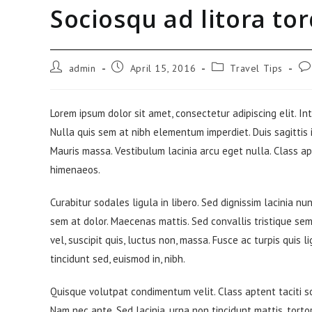
Sociosqu ad litora to
Beitrags-
Beitrag
Beitrags-
Bei
admin
April 15, 2016
Travel Tips
Autor:
veröffentlicht:
Kategorie:
Ko
Lorem ipsum dolor sit amet, consectetur adipiscing elit. In
Nulla quis sem at nibh elementum imperdiet. Duis sagittis
Mauris massa. Vestibulum lacinia arcu eget nulla. Class ap
himenaeos.
Curabitur sodales ligula in libero. Sed dignissim lacinia n
sem at dolor. Maecenas mattis. Sed convallis tristique sem. 
vel, suscipit quis, luctus non, massa. Fusce ac turpis quis 
tincidunt sed, euismod in, nibh.
Quisque volutpat condimentum velit. Class aptent taciti s
Nam nec ante. Sed lacinia, urna non tincidunt mattis, tortor