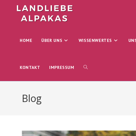
Zum
Inhalt
springen
HOME
ÜBER UNS
WISSENWERTES
UN
WEBSITE-
KONTAKT
IMPRESSUM
SUCHE
Blog
UMSCHALTEN