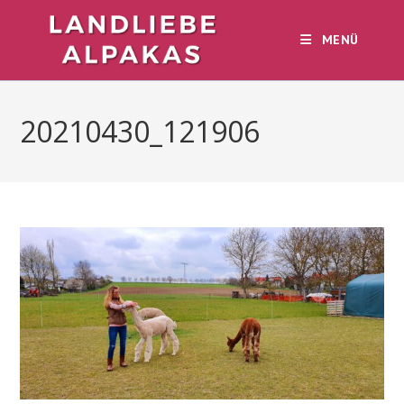
Zum
Inhalt
MENÜ
springen
20210430_121906