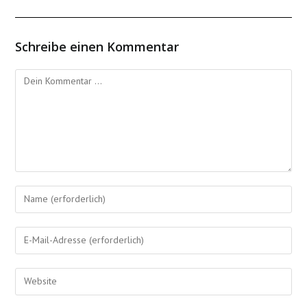
Schreibe einen Kommentar
Kommentieren
Gib
deinen
Namen
Gib
oder
deine
Benutzernamen
E-
Gib
zum
Mail-
deine
Kommentieren
Adresse