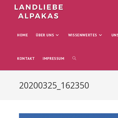
Zum
Inhalt
springen
HOME
ÜBER UNS
WISSENWERTES
UN
WEBSITE-
KONTAKT
IMPRESSUM
SUCHE
20200325_162350
UMSCHALTEN